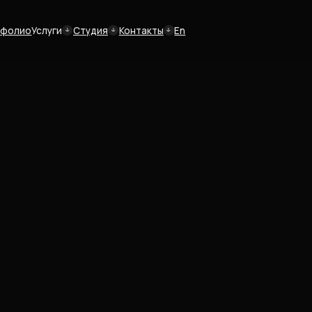
Студия
Контакты
En
О студии
Вакансии
Арт-объекты
Логофолио
 Брендинг & Веб-сайт