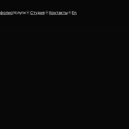
Студия
Контакты
En
О студии
Вакансии
Арт-объекты
Логофолио
 Брендинг & Веб-сайт