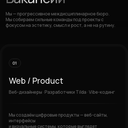
Обсудить проект
УСЛУГИ
СТУДИЯ
Стратегия
Портфолио
Бренд-Айдентика
О студии
Веб-сайты
Логофолио
Контент-продакшен
Вакансии
Дизайн интерьеров
Арт-объекты
ЛОКАЦИЯ
Санкт-Петербург, Римского-
Корсакова 22, «Hideout»
Показать на карте
КОНТАКТЫ
+7 (999) 202-90-00