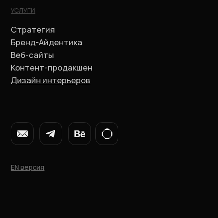
En
EN версия
Бренд-Айдентика
Мы создаём визуальный язык бренда:
выразительный, цельный и узнаваемый.
Айдентика помогает бренду выглядеть
живым, последовательным и
притягательным — в любом формате и точке
контакта.
Портфолио